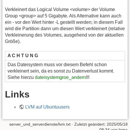
Verkleinert das Logical Volume <volume> der Volume
Group <group> auf 5 Gigabyte. Als Alternative kann auch
ein - vor den Wert hinter -L gestellt werden; in diesem Fall
wird die Partition dann um diesen Wert verkleinert (relative
Verkleinerung des Volumes, ausgehend von der aktuellen
Größe).
A C H T U N G
Das Dateisystem muss vor diesem Befehl schon
verkleinert sein, da es sonst zu Datenverlust kommt.
Siehe hierzu
dateisystemgroe_andern
!!!
Links
LVM auf Ubuntuusers
server_und_serverdienste/lvm.txt
· Zuletzt geändert:
2025/05/18
08:34
von
loma