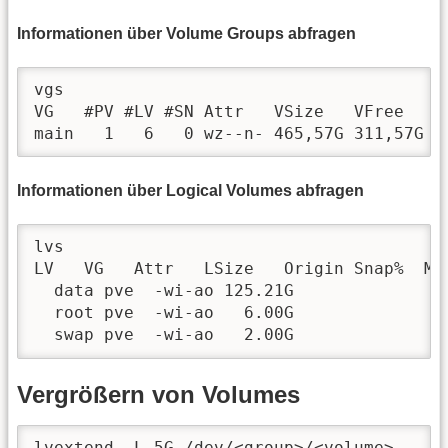
Informationen über Volume Groups abfragen
vgs

VG   #PV #LV #SN Attr   VSize   VFree

main   1   6   0 wz--n- 465,57G 311,57G
Informationen über Logical Volumes abfragen
lvs

LV   VG   Attr   LSize   Origin Snap%  Mov
  data pve  -wi-ao 125.21G                
  root pve  -wi-ao   6.00G                
  swap pve  -wi-ao   2.00G 
Vergrößern von Volumes
lvextend -L 5G /dev/<group>/<volume>