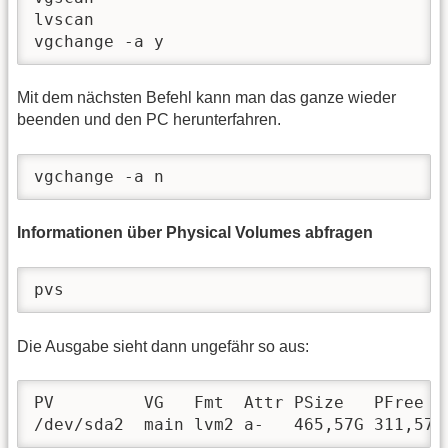
lvscan

vgchange -a y
Mit dem nächsten Befehl kann man das ganze wieder
beenden und den PC herunterfahren.
vgchange -a n
Informationen über Physical Volumes abfragen
pvs
Die Ausgabe sieht dann ungefähr so aus:
PV         VG   Fmt  Attr PSize   PFree

/dev/sda2  main lvm2 a-   465,57G 311,57G