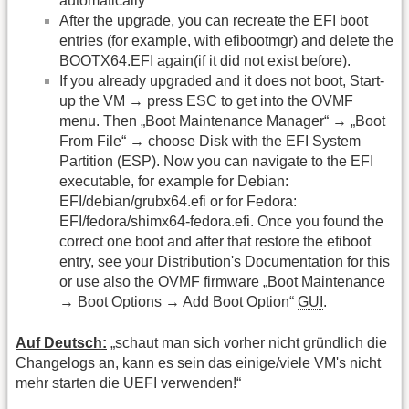
automatically
After the upgrade, you can recreate the EFI boot
entries (for example, with efibootmgr) and delete the
BOOTX64.EFI again(if it did not exist before).
If you already upgraded and it does not boot, Start-
up the VM → press ESC to get into the OVMF
menu. Then „Boot Maintenance Manager“ → „Boot
From File“ → choose Disk with the EFI System
Partition (ESP). Now you can navigate to the EFI
executable, for example for Debian:
EFI/debian/grubx64.efi or for Fedora:
EFI/fedora/shimx64-fedora.efi. Once you found the
correct one boot and after that restore the efiboot
entry, see your Distribution's Documentation for this
or use also the OVMF firmware „Boot Maintenance
→ Boot Options → Add Boot Option“
GUI
.
Auf Deutsch:
„schaut man sich vorher nicht gründlich die
Changelogs an, kann es sein das einige/viele VM's nicht
mehr starten die UEFI verwenden!“