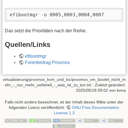
efibootmgr -o 0005,0003,0004,0007
Das setzt die Prioritäten nach der Reihe.
Quellen/Links
efibootmgr
Forenbeitrag Proxmox
virtualisierung/proxmox_kvm_und_lxc/proxmox_vm_bootet_nicht_m
ehr_-_nur_mehr_uefishell_-_was_ist_zu_tun.txt
· Zuletzt geändert:
2025/05/18 09:02
von
loma
Falls nicht anders bezeichnet, ist der Inhalt dieses Wikis unter der
folgenden Lizenz veröffentlicht:
GNU Free Documentation
License 1.3