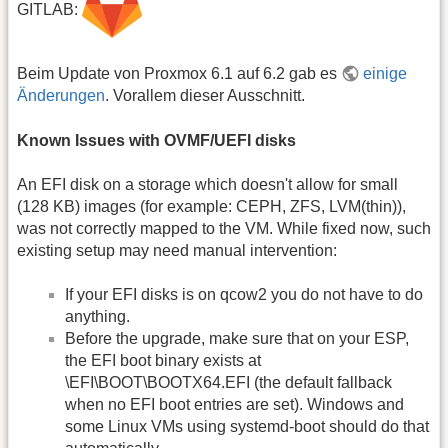
GITLAB:
Beim Update von Proxmox 6.1 auf 6.2 gab es
einige
Änderungen
. Vorallem dieser Ausschnitt.
Known Issues with OVMF/UEFI disks
An EFI disk on a storage which doesn't allow for small
(128 KB) images (for example: CEPH, ZFS, LVM(thin)),
was not correctly mapped to the VM. While fixed now, such
existing setup may need manual intervention:
If your EFI disks is on qcow2 you do not have to do
anything.
Before the upgrade, make sure that on your ESP,
the EFI boot binary exists at
\EFI\BOOT\BOOTX64.EFI (the default fallback
when no EFI boot entries are set). Windows and
some Linux VMs using systemd-boot should do that