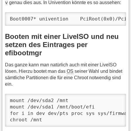
v
genau dies aus. In Univention könnte es so aussehen:
Boot0007* univention    PciRoot(0x0)/Pci(
Booten mit einer LiveISO und neu
setzen des Eintrages per
efibootmgr
Das ganze kann man natürlich auch mit einer LiveISO
lösen. Hierzu bootet man das
OS
seiner Wahl und bindet
sämtliche Partitionen die für eine Chroot notwendig sind
ein.
mount /dev/sda2 /mnt

mount /dev/sda1 /mnt/boot/efi

for i in dev dev/pts proc sys sys/firmwar
chroot /mnt