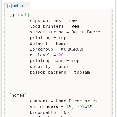
smb.conf
[
global
]
        cups options = raw

        load printers = 
yes
        server string = Daten Buero

        printing = cups

        default = homes

        workgroup = WORKGROUP

        os level = 
20
        printcap name = cups

        security = user

        passdb backend = tdbsam

[
homes
]
        comment = Home Directories

        valid 
users
 = 
%
S, 
%
D
%
w
%
S

        browseable = No
