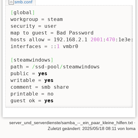
smb.conf
[
global
]
workgroup = steam

security = user

map to guest = Bad Password

hosts allow = 192.168.2.1 
2001
:
470
:1e3e:
5
interfaces = ::
1
 vmbr0

[
steamwindows
]
path = 
/
ssd-pool
/
steamwindows

public = 
yes
writable = 
yes
comment = smb share

printable = no

guest ok = 
yes
server_und_serverdienste/samba_--_ein_paar_kleine_hilfen.txt
·
Zuletzt geändert:
2025/05/18 08:11
von
loma