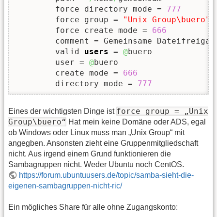
        force directory mode = 
777
        force group = 
"Unix Group\buero"
        force create mode = 
666
        comment = Gemeinsame Dateifreigabe
        valid 
users
 = 
@
buero

        user = 
@
buero

        create mode = 
666
        directory mode = 
777
force group = „Unix
Eines der wichtigsten Dinge ist
Group\buero“
Hat mein keine Domäne oder ADS, egal
ob Windows oder Linux muss man „Unix Group“ mit
angegben. Ansonsten zieht eine Gruppenmitgliedschaft
nicht. Aus irgend einem Grund funktionieren die
Sambagruppen nicht. Weder Ubuntu noch CentOS.
https://forum.ubuntuusers.de/topic/samba-sieht-die-
eigenen-sambagruppen-nicht-ric/
Ein mögliches Share für alle ohne Zugangskonto: