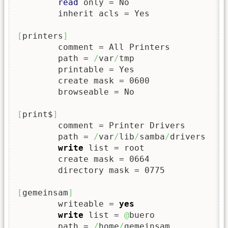
read
 only = No

        inherit acls = Yes

[
printers
]
        comment = All Printers

        path = 
/
var
/
tmp

        printable = Yes

        create mask = 0600

        browseable = No

[
print$
]
        comment = Printer Drivers

        path = 
/
var
/
lib
/
samba
/
drivers

write
 list = root

        create mask = 0664

        directory mask = 0775

[
gemeinsam
]
        writeable = 
yes
write
 list = 
@
buero

        path = 
/
home
/
gemeinsam
