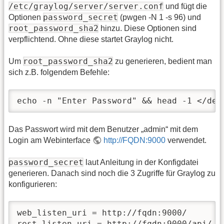
/etc/graylog/server/server.conf
und fügt die
password_secret
Optionen
(pwgen -N 1 -s 96) und
root_password_sha2
hinzu. Diese Optionen sind
verpflichtend. Ohne diese startet Graylog nicht.
root_password_sha2
Um
zu generieren, bedient man
sich z.B. folgendem Befehle:
echo -n "Enter Password" && head -1 </dev
Das Passwort wird mit dem Benutzer „admin“ mit dem
Login am Webinterface
http://FQDN:9000
verwendet.
password_secret
laut Anleitung in der Konfigdatei
generieren. Danach sind noch die 3 Zugriffe für Graylog zu
konfigurieren:
web_listen_uri = http://fqdn:9000/

rest_listen_uri = http://fqdn:9000/api/
