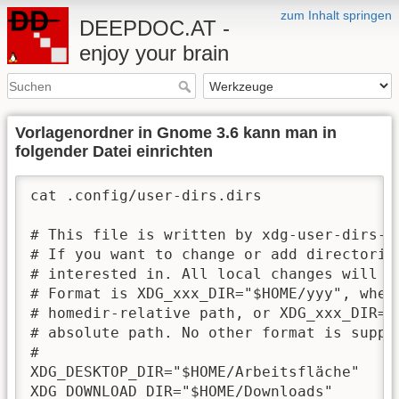
zum Inhalt springen
DEEPDOC.AT -
enjoy your brain
Vorlagenordner in Gnome 3.6 kann man in
folgender Datei einrichten
cat .config/user-dirs.dirs  

# This file is written by xdg-user-dirs-up
# If you want to change or add directories
# interested in. All local changes will be
# Format is XDG_xxx_DIR="$HOME/yyy", where
# homedir-relative path, or XDG_xxx_DIR="/
# absolute path. No other format is suppor
# 

XDG_DESKTOP_DIR="$HOME/Arbeitsfläche"

XDG_DOWNLOAD_DIR="$HOME/Downloads"
