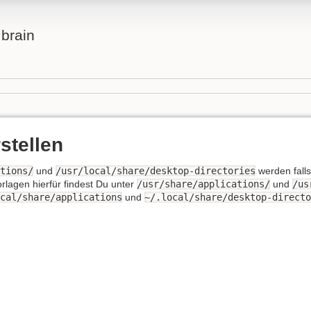
brain
stellen
ations/
und
/usr/local/share/desktop-directories
werden falls
orlagen hierfür findest Du unter
/usr/share/applications/
und
/us
ocal/share/applications
und
~/.local/share/desktop-direct