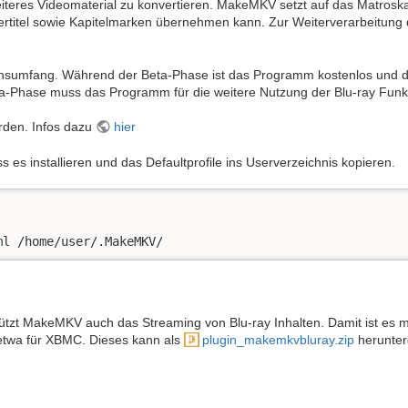
eiteres Videomaterial zu konvertieren. MakeMKV setzt auf das Matrosk
ertitel sowie Kapitelmarken übernehmen kann. Zur Weiterverarbeitung
ionsumfang. Während der Beta-Phase ist das Programm kostenlos und 
Phase muss das Programm für die weitere Nutzung der Blu-ray Funkti
rden. Infos dazu
hier
 installieren und das Defaultprofile ins Userverzeichnis kopieren.
ml /home/user/.MakeMKV/
ützt MakeMKV auch das Streaming von Blu-ray Inhalten. Damit ist es 
 etwa für XBMC. Dieses kann als
plugin_makemkvbluray.zip
herunter