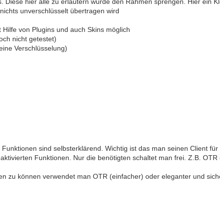
 Diese hier alle zu erläutern würde den Rahmen sprengen. Hier ein Kle
ichts unverschlüsselt übertragen wird
Hilfe von Plugins und auch Skins möglich
ch nicht getestet)
eine Verschlüsselung)
 Funktionen sind selbsterklärend. Wichtig ist das man seinen Client fü
ktivierten Funktionen. Nur die benötigten schaltet man frei. Z.B. OT
en zu können verwendet man OTR (einfacher) oder eleganter und sich