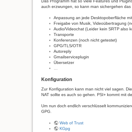
Das Programm hat so viele Features und Plugins.
auch erzwungen, so kann man sichergehen das n
Anpassung an jede Desktopoberfläche mit 
Freigabe von Musik, Videoübertragung (no
Audio/Videochat (Leider kein SRTP also k
Transporte
Konferenzen (noch nicht getestet)
GPG/TLS/OTR
Autoreply
Gmailserviceplugin
Übersetzer
…
Konfiguration
Zur Konfiguration kann man nicht viel sagen. Die
NAT sollte es auch so gehen. PSI+ kommt mit dea
Um nun doch endlich verschlüsselt kommunizier
GPG.
Web of Trust
KGpg