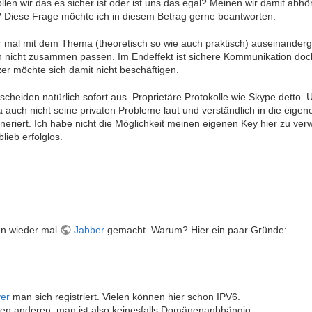
len wir das es sicher ist oder ist uns das egal? Meinen wir damit abhö
t? Diese Frage möchte ich in diesem Betrag gerne beantworten.
mal mit dem Thema (theoretisch so wie auch praktisch) auseinanderges
ach nicht zusammen passen. Im Endeffekt ist sichere Kommunikation doch
er möchte sich damit nicht beschäftigen.
m scheiden natürlich sofort aus. Proprietäre Protokolle wie Skype det
a auch nicht seine privaten Probleme laut und verständlich in die eigen
neriert. Ich habe nicht die Möglichkeit meinen eigenen Key hier zu v
lieb erfolglos.
en wieder mal
Jabber
gemacht. Warum? Hier ein paar Gründe:
er
man sich registriert. Vielen können hier schon IPV6.
t den anderen, man ist also keinesfalls Domänenanbhängig