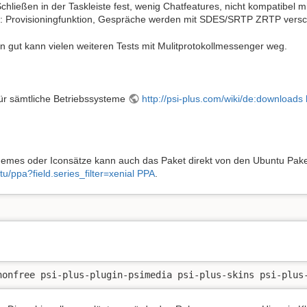
 Schließen in der Taskleiste fest, wenig Chatfeatures, nicht kompatibel 
eil: Provisioningfunktion, Gespräche werden mit SDES/SRTP ZRTP versc
 gut kann vielen weiteren Tests mit Mulitprotokollmessenger weg.
 für sämtliche Betriebssysteme
http://psi-plus.com/wiki/de:downloads 
emes oder Iconsätze kann auch das Paket direkt von den Ubuntu Paketq
tu/ppa?field.series_filter=xenial PPA
.
nonfree psi-plus-plugin-psimedia psi-plus-skins psi-plus