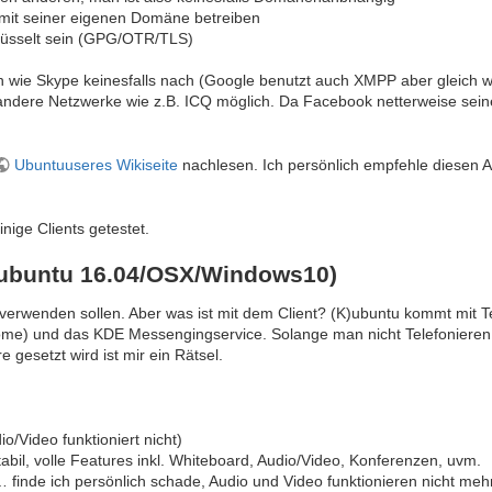
mit seiner eigenen Domäne betreiben
lüsselt sein (GPG/OTR/TLS)
rn wie Skype keinesfalls nach (Google benutzt auch XMPP aber gleich 
andere Netzwerke wie z.B. ICQ möglich. Da Facebook netterweise sei
Ubuntuuseres Wikiseite
nachlesen. Ich persönlich empfehle diesen Ar
nige Clients getestet.
Kubuntu 16.04/OSX/Windows10)
ir verwenden sollen. Aber was ist mit dem Client? (K)ubuntu kommt mit 
me) und das KDE Messengingservice. Solange man nicht Telefonieren 
 gesetzt wird ist mir ein Rätsel.
io/Video funktioniert nicht)
stabil, volle Features inkl. Whiteboard, Audio/Video, Konferenzen, uvm.
… finde ich persönlich schade, Audio und Video funktionieren nicht meh