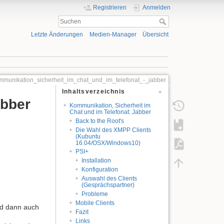
Registrieren
Anmelden
Letzte Änderungen
Medien-Manager
Übersicht
munikation_sicherheit_im_chat_und_im_telefonat_-_jabber
Inhaltsverzeichnis
abber
Kommunikation, Sicherheit im
Chat und im Telefonat: Jabber
Back to the Root's
Die Wahl des XMPP Clients
(Kubuntu
16.04/OSX/Windows10)
PSI+
Installation
Konfiguration
Auswahl des Clients
(Gesprächspartner)
Probleme
Mobile Clients
nd dann auch
Fazit
Links