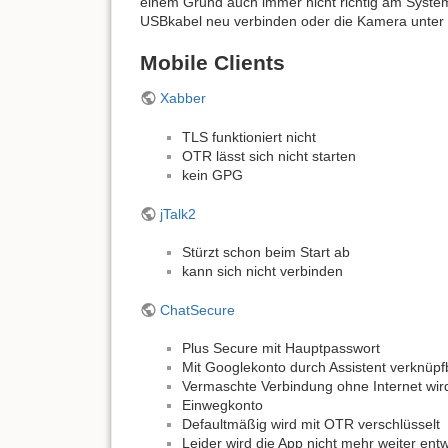
einem Grund auch immer nicht richtig am Syste
USBkabel neu verbinden oder die Kamera unter 
Mobile Clients
Xabber
TLS funktioniert nicht
OTR lässt sich nicht starten
kein GPG
jTalk2
Stürzt schon beim Start ab
kann sich nicht verbinden
ChatSecure
Plus Secure mit Hauptpasswort
Mit Googlekonto durch Assistent verknüpf
Vermaschte Verbindung ohne Internet wi
Einwegkonto
Defaultmäßig wird mit OTR verschlüsselt
Leider wird die App nicht mehr weiter ent