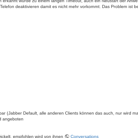
m erkannt wurde zu einem langen Timeout, auch ein Neustart der Anw
Telefon deaktivieren damit es nicht mehr vorkommt. Das Problem ist 
bar (Jabber Default, alle anderen Clients können das auch, nur wird ma
rd angeboten
wickelt, empfohlen wird von ihnen
Conversations