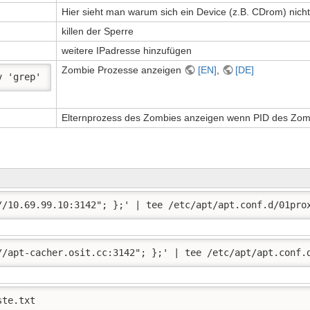
Hier sieht man warum sich ein Device (z.B. CDrom) nich
killen der Sperre
weitere IPadresse hinzufügen
Zombie Prozesse anzeigen
[EN]
,
[DE]
v 'grep'
Elternprozess des Zombies anzeigen wenn PID des Zomb
//10.69.99.10:3142"; };' | tee /etc/apt/apt.conf.d/01pro
//apt-cacher.osit.cc:3142"; };' | tee /etc/apt/apt.conf.
ste.txt