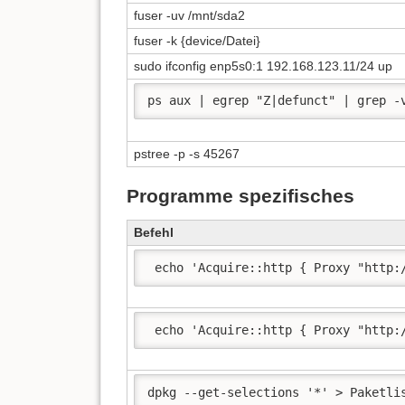
fuser -uv /mnt/sda2
fuser -k {device/Datei}
sudo ifconfig enp5s0:1 192.168.123.11/24 up
ps aux | egrep "Z|defunct" | grep -
pstree -p -s 45267
Programme spezifisches
Befehl
 echo 'Acquire::http { Proxy "http:
 echo 'Acquire::http { Proxy "http:
dpkg --get-selections '*' > Paketli