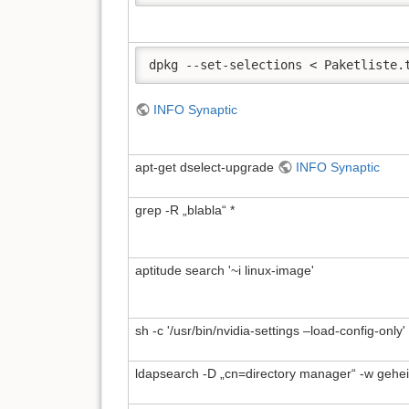
dpkg --set-selections < Paketliste.
INFO Synaptic
apt-get dselect-upgrade
INFO Synaptic
grep -R „blabla“ *
aptitude search '~i linux-image'
sh -c '/usr/bin/nvidia-settings –load-config-only'
ldapsearch -D „cn=directory manager“ -w geheim