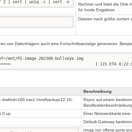
f 2 | sort | uniq -c | sort -n
Rechner und listet die Orte 
für Inode Engpässe
Dateien nach größe sortiert
en von Datenträgern auch eine Fortschrittsanzeige generieren. Beispie
f=/mnt/PI-image-202308-bullseye.img

1,91GiB 0:03:02 [5,46MiB/s] [===========>                   		     ] 11% ETA 0
Beschreibung
r –bwlimit=100 nas1:/mnt/backup/12-10-
Rsync auf einem bestimmt
Bandbreitenbeschränkun
5.0 up
Einer Netzwerkkarte eine
Default-Gateway bestim
nmap nur offene ports an