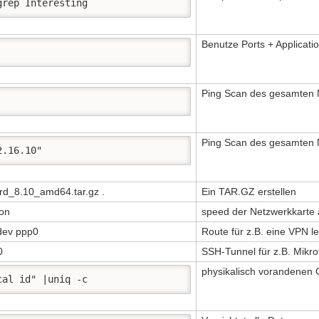
grep Interesting 
Benutze Ports + Applicati
Ping Scan des gesamten 
Ping Scan des gesamten N
2.16.10" 
ard_8.10_amd64.tar.gz .
Ein TAR.GZ erstellen
 on
speed der Netzwerkkarte
 dev ppp0
Route für z.B. eine VPN l
0
SSH-Tunnel für z.B. Mikro
physikalisch vorandenen 
cal id" |uniq -c 