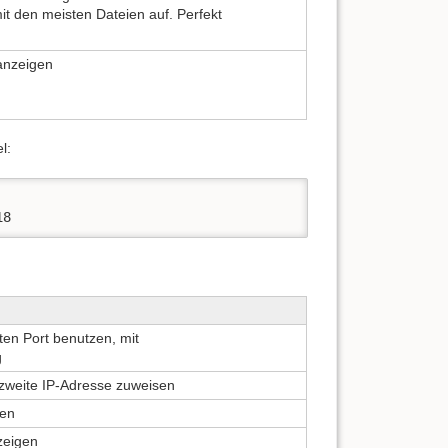
mit den meisten Dateien auf. Perfekt
 anzeigen
l:
:22:18
en Port benutzen, mit
g
 zweite IP-Adresse zuweisen
men
zeigen