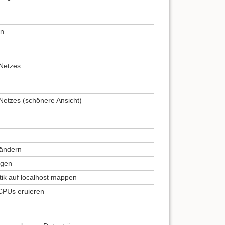
on
Netzes
etzes (schönere Ansicht)
 ändern
egen
tik auf localhost mappen
CPUs eruieren