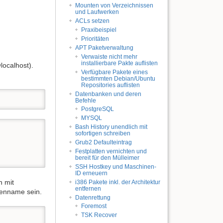
Mounten von Verzeichnissen
und Laufwerken
ACLs setzen
Praxibeispiel
Prioritäten
APT Paketverwaltung
Verwaiste nicht mehr
installierbare Pakte auflisten
localhost).
Verfügbare Pakete eines
bestimmten Debian/Ubuntu
Repositories auflisten
Datenbanken und deren
Befehle
PostgreSQL
MYSQL
Bash History unendlich mit
sofortigen schreiben
Grub2 Defaulteintrag
Festplatten vernichten und
bereit für den Mülleimer
SSH Hostkey und Maschinen-
ID erneuern
n mit
i386 Pakete inkl. der Architektur
entfernen
nenname sein.
Datenrettung
Foremost
TSK Recover