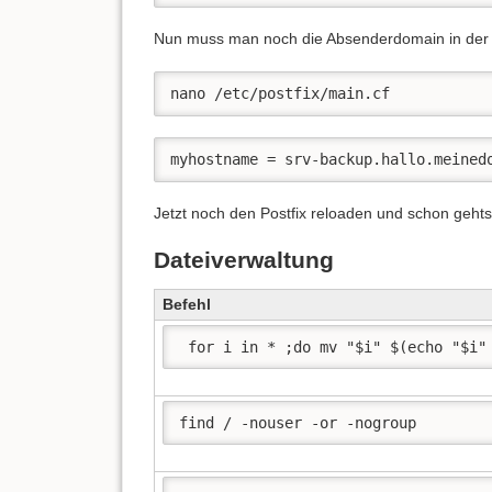
Nun muss man noch die Absenderdomain in der 
nano /etc/postfix/main.cf
myhostname = srv-backup.hallo.meined
Jetzt noch den Postfix reloaden und schon gehts
Dateiverwaltung
Befehl
 for i in * ;do mv "$i" $(echo "$i"
find / -nouser -or -nogroup