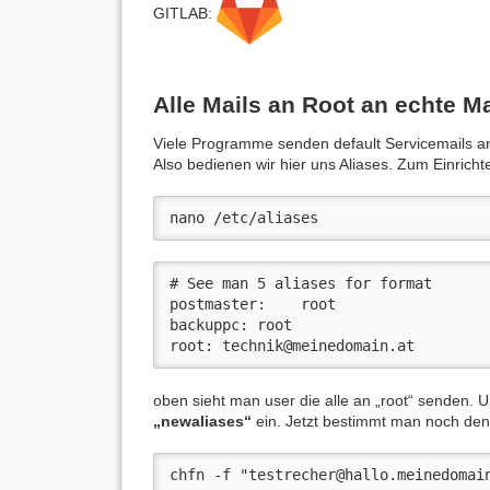
GITLAB:
Alle Mails an Root an echte Ma
Viele Programme senden default Servicemails an 
Also bedienen wir hier uns Aliases. Zum Einricht
nano /etc/aliases
# See man 5 aliases for format

postmaster:    root

backuppc: root

root: technik@meinedomain.at
oben sieht man user die alle an „root“ senden. U
„newaliases“
ein. Jetzt bestimmt man noch de
chfn -f "testrecher@hallo.meinedomai