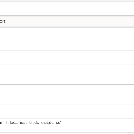
txt
 -h localhost -b „dc=osit,dc=cc“