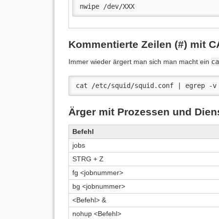
nwipe /dev/XXX 
Kommentierte Zeilen (#) mit C
Immer wieder ärgert man sich man macht ein
c
cat /etc/squid/squid.conf | egrep -v
Ärger mit Prozessen und Dien
Befehl
jobs
STRG + Z
fg <jobnummer>
bg <jobnummer>
<Befehl> &
nohup <Befehl>