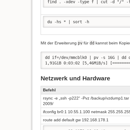
find . -xdev -type f | cut -d "/" -
du -hs * | sort -h
Mit der Erweiterung
pv
für
dd
kannst beim Kopier
dd if=/dev/mmcblk0 | pv -s 16G | dd o
Netzwerk und Hardware
Befehl
rsync -e „ssh -p222“ -Pvz /backup/vzdump1.ta
2009/
ifconfig br0:1 10.55.1.100 netmask 255.255.25
route add default gw 192.168.178.1