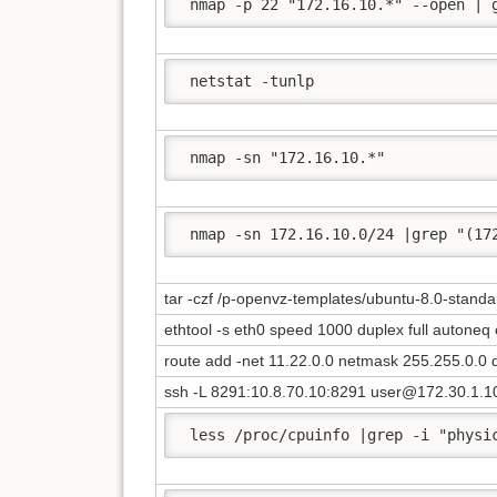
 nmap -p 22 "172.16.10.*" --open | 
 netstat -tunlp 
 nmap -sn "172.16.10.*" 
 nmap -sn 172.16.10.0/24 |grep "(17
tar -czf /p-openvz-templates/ubuntu-8.0-stand
ethtool -s eth0 speed 1000 duplex full autoneq
route add -net 11.22.0.0 netmask 255.255.0.0
ssh -L 8291:10.8.70.10:8291 user@172.30.1.1
 less /proc/cpuinfo |grep -i "physi