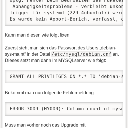
dpkg: Fehler beim Bearbeiten des Paketes m
 Abhängigkeitsprobleme - verbleibt unkonfi
Trigger für systemd (229-4ubuntu17) werden
Es wurde kein Apport-Bericht verfasst, da
Kann man diesen wie folgt fixen:
Zuerst sieht man sich das Passwort des Users „debian-
/etc/mysql/debian.cnf
sys-maint“ in der Datei
an.
Dieses setzt man dann im MYSQLserver wie folgt:
GRANT ALL PRIVILEGES ON *.* TO 'debian-sy
Bekommt man nun folgende Fehlermeldung:
ERROR 3009 (HY000): Column count of mysql
Muss man vorher noch das Upgrade mit